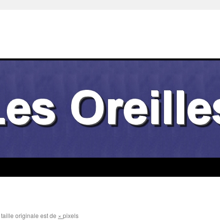
taille originale est de
×
pixels