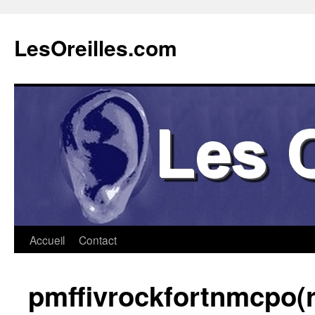
Aller
au
LesOreilles.com
contenu
Accueil
Contact
pmffivrockfortnmcpo(r