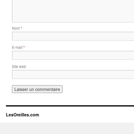
Nom
*
E-mail
*
Site web
LesOreilles.com