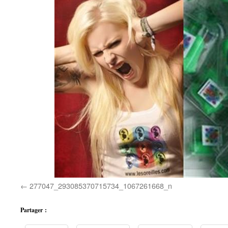
277047_293085370715734_1067261668_n
Partager :