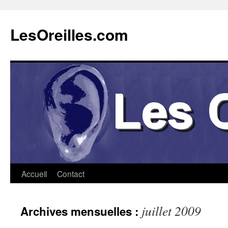
Aller
au
LesOreilles.com
contenu
Accueil
Contact
juillet 2009
Archives mensuelles :