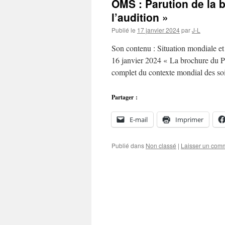
OMS : Parution de la b
l’audition »
Publié le
17 janvier 2024
par
J-L
Son contenu : Situation mondiale e
16 janvier 2024 « La brochure du Pr
complet du contexte mondial des s
Partager :
E-mail
Imprimer
Publié dans
Non classé
|
Laisser un com