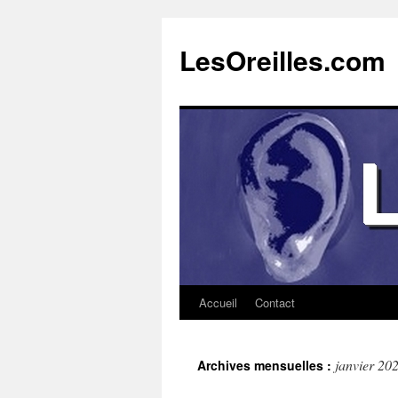
Aller
au
LesOreilles.com
contenu
Accueil
Contact
janvier 20
Archives mensuelles :