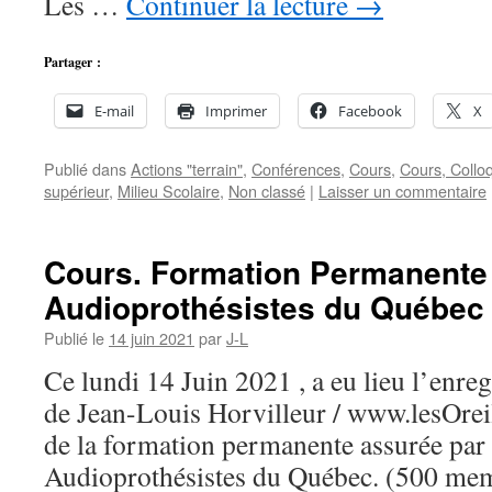
Les …
Continuer la lecture
→
Partager :
E-mail
Imprimer
Facebook
X
Publié dans
Actions "terrain"
,
Conférences
,
Cours
,
Cours, Collo
supérieur
,
Milieu Scolaire
,
Non classé
|
Laisser un commentaire
Cours. Formation Permanente 
Audioprothésistes du Québec
Publié le
14 juin 2021
par
J-L
Ce lundi 14 Juin 2021 , a eu lieu l’enre
de Jean-Louis Horvilleur / www.lesOrei
de la formation permanente assurée par
Audioprothésistes du Québec. (500 mem