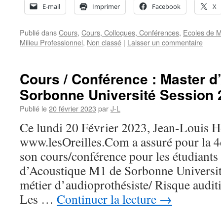
E-mail
Imprimer
Facebook
X
Publié dans
Cours
,
Cours, Colloques, Conférences
,
Ecoles de 
Milieu Professionnel
,
Non classé
|
Laisser un commentaire
Cours / Conférence : Master 
Sorbonne Université Session 
Publié le
20 février 2023
par
J-L
Ce lundi 20 Février 2023, Jean-Louis Ho
www.lesOreilles.Com a assuré pour la 
son cours/conférence pour les étudiants
d’Acoustique M1 de Sorbonne Université
métier d’audioprothésiste/ Risque auditi
Les …
Continuer la lecture
→