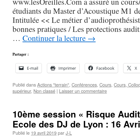
www.lesOreilles.Com a assuré un cours/
étudiants du Master d’Acoustique M1 d
Intitulée << Le métier d’audioprothésist
bonnes pratiques / Les protections audit
…
Continuer la lecture
→
Partager :
E-mail
Imprimer
Facebook
X
Publié dans
Actions "terrain"
,
Conférences
,
Cours
,
Cours, Collo
supérieur
,
Non classé
|
Laisser un commentaire
10ème session « Risque Audit
Ecole des DJ de Lyon : 16 Avri
Publié le
19 avril 2019
par
J-L