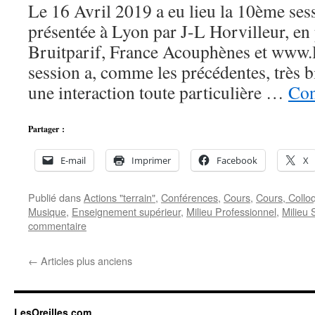
Le 16 Avril 2019 a eu lieu la 10ème ses
présentée à Lyon par J-L Horvilleur, en 
Bruitparif, France Acouphènes et www.l
session a, comme les précédentes, très b
une interaction toute particulière …
Con
Partager :
E-mail
Imprimer
Facebook
X
Publié dans
Actions "terrain"
,
Conférences
,
Cours
,
Cours, Collo
Musique
,
Enseignement supérieur
,
Milieu Professionnel
,
Milieu 
commentaire
←
Articles plus anciens
LesOreilles.com