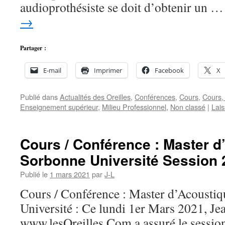
audioprothésiste se doit d’obtenir un 
→
Partager :
E-mail
Imprimer
Facebook
X
Publié dans
Actualités des Oreilles
,
Conférences
,
Cours
,
Cours,
Enseignement supérieur
,
Milieu Professionnel
,
Non classé
|
Lai
Cours / Conférence : Master 
Sorbonne Université Session 
Publié le
1 mars 2021
par
J-L
Cours / Conférence : Master d’Acoust
Université : Ce lundi 1er Mars 2021, Je
www.lesOreilles.Com a assuré le sessio