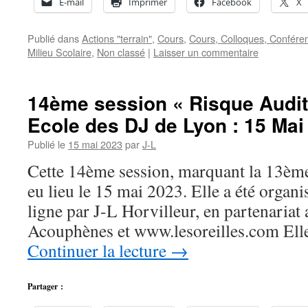
E-mail
Imprimer
Facebook
X
Publié dans
Actions "terrain"
,
Cours
,
Cours, Colloques, Confére
Milieu Scolaire
,
Non classé
|
Laisser un commentaire
14ème session « Risque Audit
Ecole des DJ de Lyon : 15 Mai
Publié le
15 mai 2023
par
J-L
Cette 14ème session, marquant la 13èm
eu lieu le 15 mai 2023. Elle a été organi
ligne par J-L Horvilleur, en partenariat
Acouphènes et www.lesoreilles.com Elle
Continuer la lecture
→
Partager :