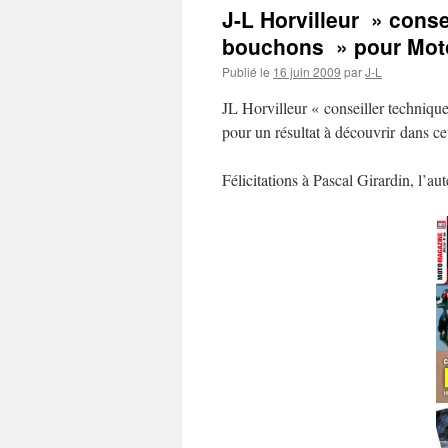
J-L Horvilleur » conse
bouchons » pour Moto
Publié le
16 juin 2009
par
J-L
JL Horvilleur « conseiller techniqu
pour un résultat à découvrir dans c
Félicitations à Pascal Girardin, l’au