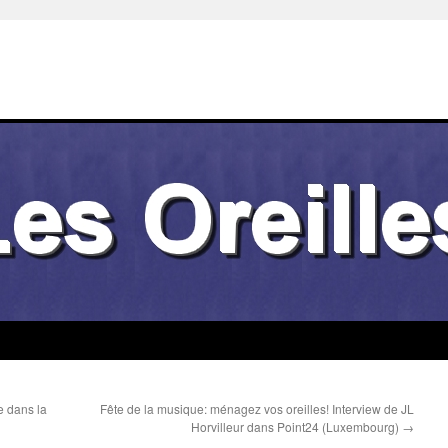
te dans la
Fête de la musique: ménagez vos oreilles! Interview de JL
Horvilleur dans Point24 (Luxembourg)
→