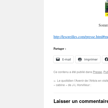
Somma
http://lesoreilles.com/presse.html
Partager :
E-mail
Imprimer
Ce contenu a été publié dans
Presse
,
Pub
←
Le quotidien l’Avenir de l’Artois en visi
« cabine » de J-L Horvilleur :
Laisser un commentair