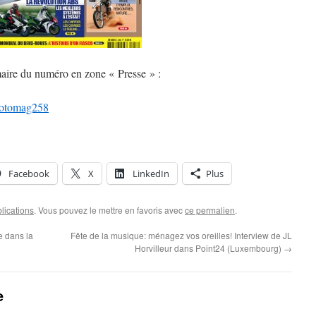
ire du numéro en zone « Presse » :
#motomag258
Facebook
X
LinkedIn
Plus
lications
. Vous pouvez le mettre en favoris avec
ce permalien
.
te dans la
Fête de la musique: ménagez vos oreilles! Interview de JL
Horvilleur dans Point24 (Luxembourg)
→
e