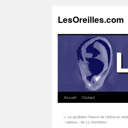
Aller
au
LesOreilles.com
contenu
Accueil
Contact
←
Le quotidien l’Avenir de l’Artois en visi
« cabine » de J-L Horvilleur :