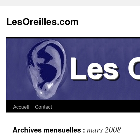
Aller
au
LesOreilles.com
contenu
Accueil
Contact
mars 2008
Archives mensuelles :