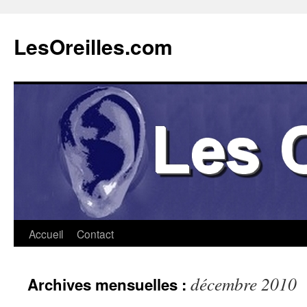
Aller
au
LesOreilles.com
contenu
Accueil
Contact
décembre 2010
Archives mensuelles :