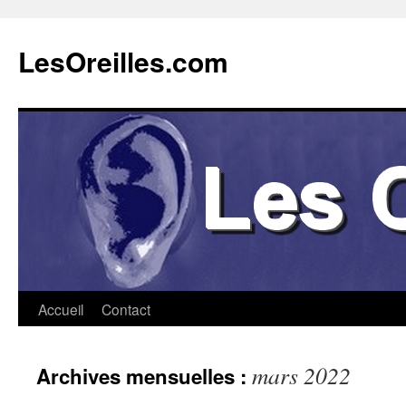
Aller
au
LesOreilles.com
contenu
Accueil
Contact
mars 2022
Archives mensuelles :