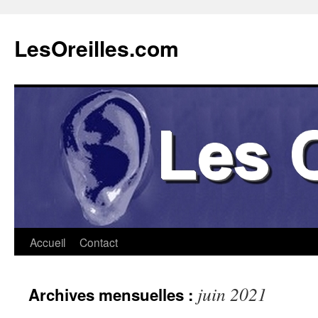
Aller
au
LesOreilles.com
contenu
Accueil
Contact
juin 2021
Archives mensuelles :