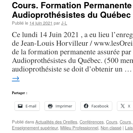
Cours. Formation Permanente 
Audioprothésistes du Québec
Publié le
14 juin 2021
par
J-L
Ce lundi 14 Juin 2021 , a eu lieu l’enre
de Jean-Louis Horvilleur / www.lesOrei
de la formation permanente assurée par
Audioprothésistes du Québec. (500 mem
audioprothésiste se doit d’obtenir un 
→
Partager :
E-mail
Imprimer
Facebook
X
Publié dans
Actualités des Oreilles
,
Conférences
,
Cours
,
Cours,
Enseignement supérieur
,
Milieu Professionnel
,
Non classé
|
Lai