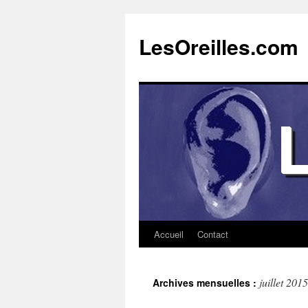
Aller
au
LesOreilles.com
contenu
Accueil
Contact
juillet 2015
Archives mensuelles :