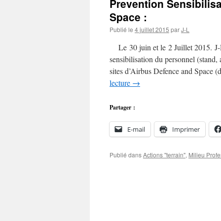
Prevention Sensibilisa
Space :
Publié le
4 juillet 2015
par
J-L
Le 30 juin et le 2 Juillet 2015. J-
sensibilisation du personnel (stand,
sites d’Airbus Defence and Space (
lecture
→
Partager :
E-mail
Imprimer
Publié dans
Actions "terrain"
,
Milieu Prof