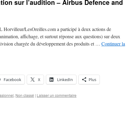
tion sur l’audition – Airbus Defence and
L Horvilleur/LesOreilles.com a participé à deux actions de
 animation, affichage, et surtout réponse aux questions) sur deux
division chargée du développement des produits et …
Continuer la
Facebook
X
LinkedIn
Plus
essionnel
,
Non classé
|
Laisser un commentaire