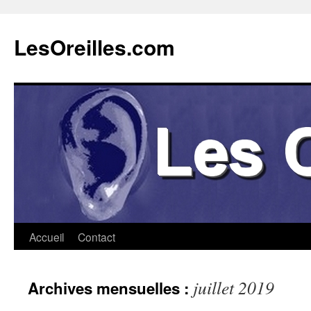
Aller
au
LesOreilles.com
contenu
Accueil
Contact
juillet 2019
Archives mensuelles :