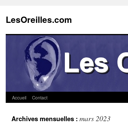
Aller
au
LesOreilles.com
contenu
Accueil
Contact
mars 2023
Archives mensuelles :