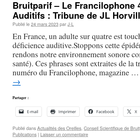
Bruitparif – Le Francilophone
Auditifs : Tribune de JL Horvil
Publié le
24 mars 2023
par
J-L
En France, un adulte sur quatre est tou
déficience auditive.Stoppons cette épidé
rendons notre environnement sonore com
santé). Ces phrases sont extraites de la 
numéro du Francilophone, magazine 
→
Partager :
E-mail
Imprimer
Facebook
X
Publié dans
Actualités des Oreilles
,
Conseil Scientifique de Bruit
Publications
|
Laisser un commentaire