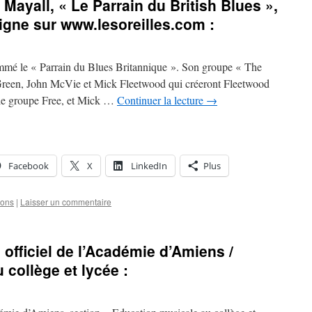
Mayall, « Le Parrain du British Blues »,
 ligne sur www.lesoreilles.com :
mmé le « Parrain du Blues Britannique ». Son groupe « The
 Green, John McVie et Mick Fleetwood qui créeront Fleetwood
 le groupe Free, et Mick …
Continuer la lecture
→
Facebook
X
LinkedIn
Plus
ions
|
Laisser un commentaire
e officiel de l’Académie d’Amiens /
collège et lycée :