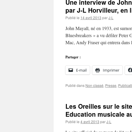
Une interview de John 
par J-L Horvilleur, en
Publié le
14 avril 2013
par
J-L
John Mayall, né en 1933, est surno
Bluesbreakers » a vu défiler Peter
Mac, Andy Fraser qui entrera dans
Partager :
E-mail
Imprimer
Publié dans
Non classé
,
Presse
,
Publicat
Les Oreilles sur le sit
Education musicale au 
Publié le
4 avril 2013
par
J-L