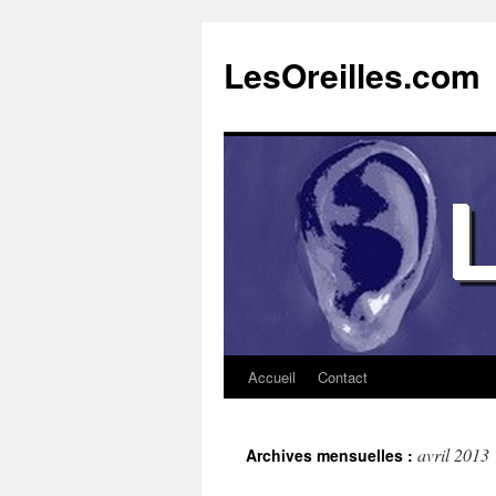
Aller
au
LesOreilles.com
contenu
Accueil
Contact
avril 2013
Archives mensuelles :