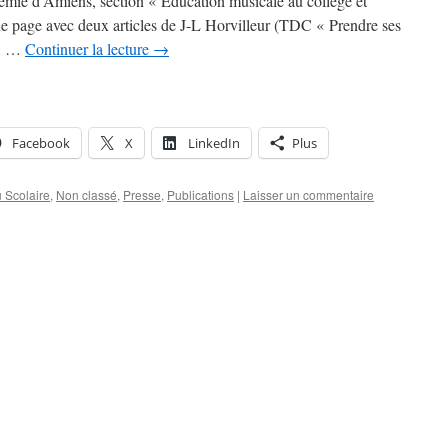
adémie d’Amiens, section « Education musicale au collège et
une page avec deux articles de J-L Horvilleur (TDC « Prendre ses
 A …
Continuer la lecture
→
Facebook
X
LinkedIn
Plus
u Scolaire
,
Non classé
,
Presse
,
Publications
|
Laisser un commentaire