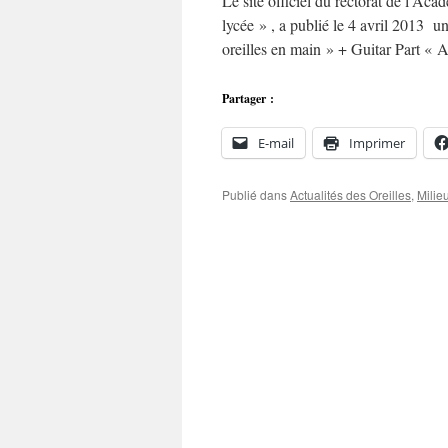
Le site officiel du rectorat de l’Ac
lycée » , a publié le 4 avril 2013 
oreilles en main » + Guitar Part «
Partager :
E-mail
Imprimer
Publié dans
Actualités des Oreilles
,
Milie