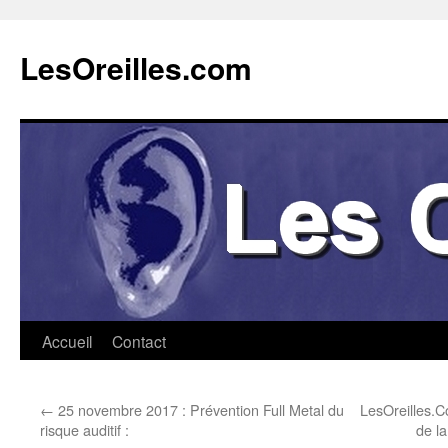
Aller
au
LesOreilles.com
contenu
Accueil
Contact
←
25 novembre 2017 : Prévention Full Metal du
LesOreilles.C
risque auditif :
de l