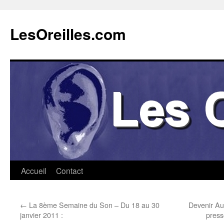
Aller
au
LesOreilles.com
contenu
Accueil
Contact
←
La 8ème Semaine du Son – Du 18 au 30
Devenir Aud
janvier 2011 :
press