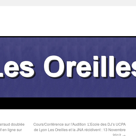
arraud doublée
Cours/Conférence sur l’Audition :L’Ecole des DJ’s UCPA
f en ligne sur
de Lyon Les Oreilles et la JNA récidivent : 13 Novembre
2012
→