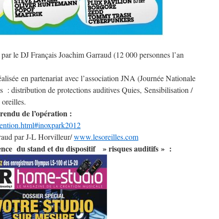
é par le DJ Français Joachim Garraud (
12 000 personnes l’an
éalisée
en partenariat avec l’association JNA (Journée Nationale
es :
distribution de protections auditives Quies,
Sensibilisation /
oreilles.
-rendu de l’opération :
evention.html#inoxpark2012
aud par J-L Horvilleur
/
www.lesoreilles.com
nce du stand et du dispositif » risques auditifs » :