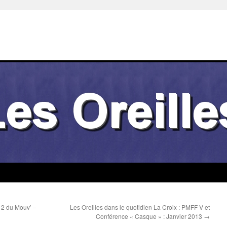
i 2 du Mouv’ –
Les Oreilles dans le quotidien La Croix : PMFF V et
Conférence « Casque » : Janvier 2013
→