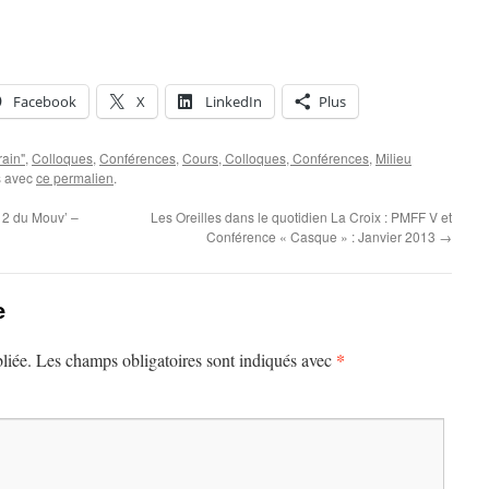
Facebook
X
LinkedIn
Plus
rain"
,
Colloques
,
Conférences
,
Cours, Colloques, Conférences
,
Milieu
is avec
ce permalien
.
i 2 du Mouv’ –
Les Oreilles dans le quotidien La Croix : PMFF V et
Conférence « Casque » : Janvier 2013
→
e
*
liée.
Les champs obligatoires sont indiqués avec