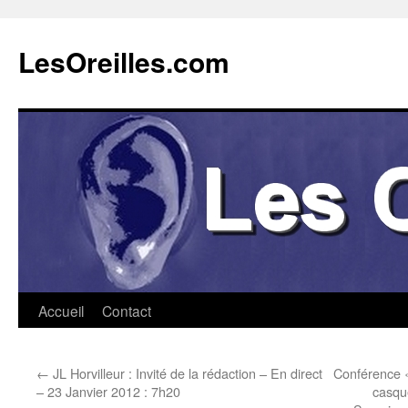
Aller
au
LesOreilles.com
contenu
Accueil
Contact
←
JL Horvilleur : Invité de la rédaction – En direct
Conférence «
– 23 Janvier 2012 : 7h20
casque