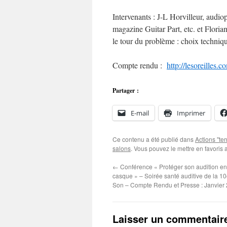
Intervenants : J-L Horvilleur, audiop
magazine Guitar Part, etc. et Florian
le tour du problème : choix technique
Compte rendu :
http://lesoreilles
Partager :
E-mail
Imprimer
Ce contenu a été publié dans
Actions "ter
salons
. Vous pouvez le mettre en favoris
←
Conférence « Protéger son audition en
casque » – Soirée santé auditive de la 
Son – Compte Rendu et Presse : Janvier
Laisser un commentair