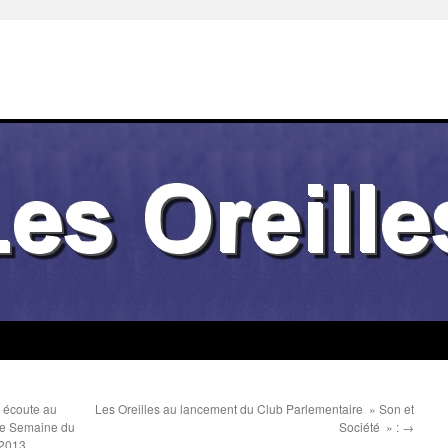
 écoute au
Les Oreilles au lancement du Club Parlementaire » Son et
10e Semaine du
Société » :
→
 2013