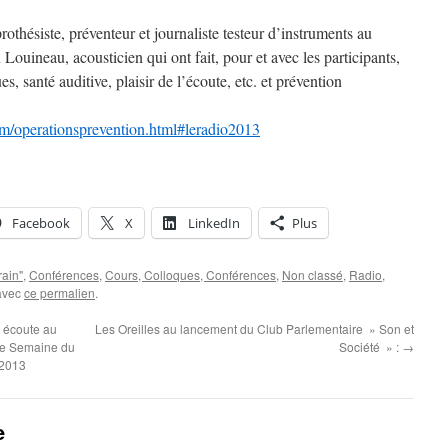
rothésiste, préventeur et journaliste testeur d’instruments au
 Louineau, acousticien qui ont fait, pour et avec les participants,
s, santé auditive, plaisir de l’écoute, etc. et prévention
.com/operationsprevention.html#leradio2013
Facebook
X
LinkedIn
Plus
rain"
,
Conférences
,
Cours, Colloques, Conférences
,
Non classé
,
Radio
,
 avec
ce permalien
.
 écoute au
Les Oreilles au lancement du Club Parlementaire » Son et
10e Semaine du
Société » :
→
 2013
e