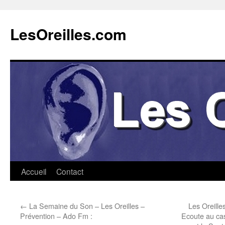
Aller
au
LesOreilles.com
contenu
Accueil
Contact
←
La Semaine du Son – Les Oreilles –
Les Oreille
Prévention – Ado Fm :
Ecoute au ca