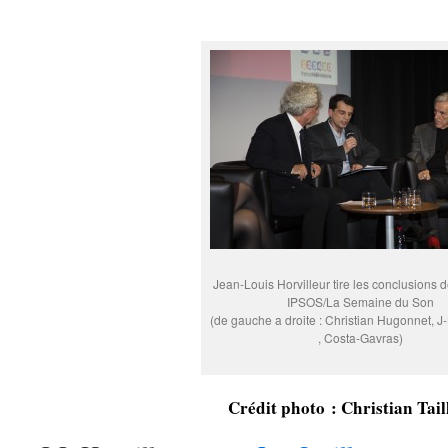
Jean-Louis Horvilleur tire les conclusions 
IPSOS/La Semaine du Son
(de gauche a droite : Christian Hugonnet, J-
, Costa-Gavras)
Crédit photo : Christian Tail