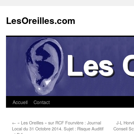
Aller
au
LesOreilles.com
contenu
Accueil
Contact
←
« Les Oreilles » sur RCF Fourvière : Journal
J-L Horvi
Local du 31 Octobre 2014. Sujet : Risque Auditif
Conseil Sc