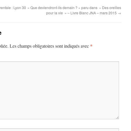
rentale : Lyon 30
« Que deviendront-ils demain ? » paru dans » Des oreilles
pour la vie » – Livre Blanc JNA – mars 2015
→
e
*
liée.
Les champs obligatoires sont indiqués avec