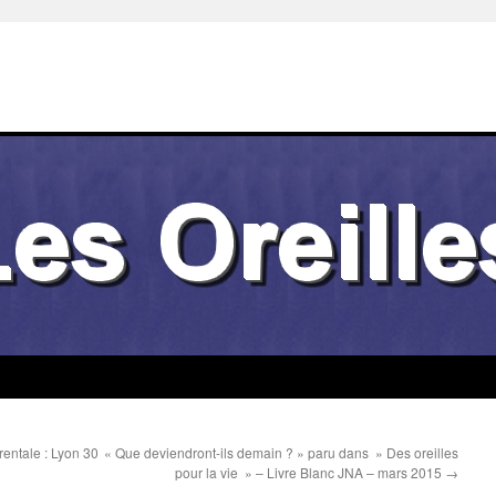
rentale : Lyon 30
« Que deviendront-ils demain ? » paru dans » Des oreilles
pour la vie » – Livre Blanc JNA – mars 2015
→