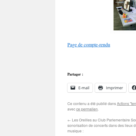
Page de compte-rendu
Partager :
E-mail
Imprimer
Ce contenu a été publié dans
Actions "ter
avec
ce permalien
.
←
Les Oreilles au Club Parlementaire Son
sonorisation de concerts dans des lieux d
musique :