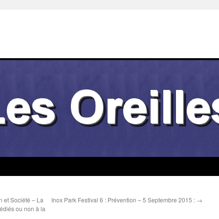
 et Société – La
Inox Park Festival 6 : Prévention – 5 Septembre 2015 :
→
édiés ou non à la