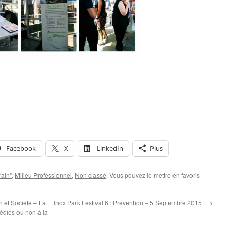
Facebook
X
LinkedIn
Plus
rain"
,
Milieu Professionnel
,
Non classé
. Vous pouvez le mettre en favoris
 et Société – La
Inox Park Festival 6 : Prévention – 5 Septembre 2015 :
→
édiés ou non à la