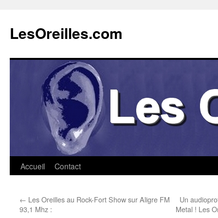
Aller
au
LesOreilles.com
contenu
Accueil
Contact
←
Les Oreilles au Rock-Fort Show sur Aligre FM
Un audioprot
93,1 Mhz :
Metal ! Les O